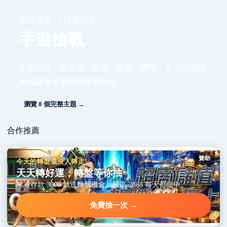
電競賽事 · 112 篇研究
手遊槍戰
不靠口號，從定義、規則、資料、機率、案例與風險
界線建立可重現的研究路線。
瀏覽 8 個完整主題 →
合作推薦
贊助
今天的轉盤還沒人轉走
天天轉好運，轉盤等你抽
單筆存款 3000 就送轉盤機會，最高 2888 每天都能中。
免費抽一次 →