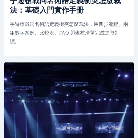
手遊槍戰同名術語定義衝突怎麼裁
決：基礎入門實作手冊
手遊槍戰同名術語定義衝突怎麼裁決，用四步流程、兩
組數字案例、比較表、FAQ 與查核清單完成進階判
讀。