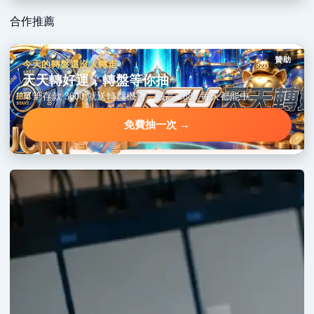
合作推薦
贊助
今天的轉盤還沒人轉走
天天轉好運，轉盤等你抽
單筆存款 3000 就送轉盤機會，最高 2888 每天都能中。
免費抽一次 →