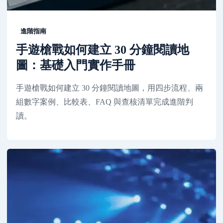
進階指南
手遊槍戰如何建立 30 分鐘閱讀地
圖：基礎入門實作手冊
手遊槍戰如何建立 30 分鐘閱讀地圖，用四步流程、兩
組數字案例、比較表、FAQ 與查核清單完成進階判
讀。