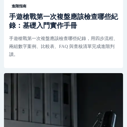
進階指南
手遊槍戰第一次複盤應該檢查哪些紀
錄：基礎入門實作手冊
手遊槍戰第一次複盤應該檢查哪些紀錄，用四步流程、
兩組數字案例、比較表、FAQ 與查核清單完成進階判
讀。