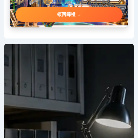
回鍋會員專屬彩金，優惠頁面一鍵領取不用問客服。
領回歸禮 →