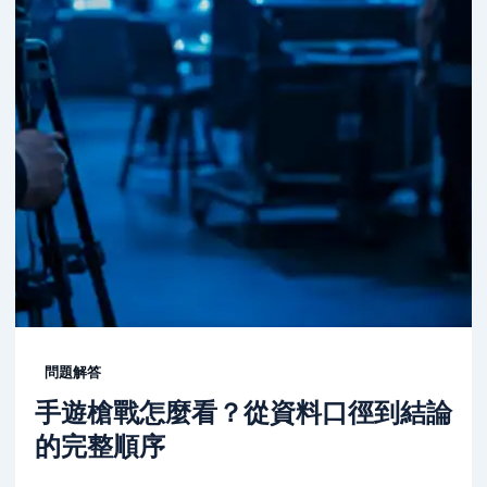
問題解答
手遊槍戰怎麼看？從資料口徑到結論
的完整順序