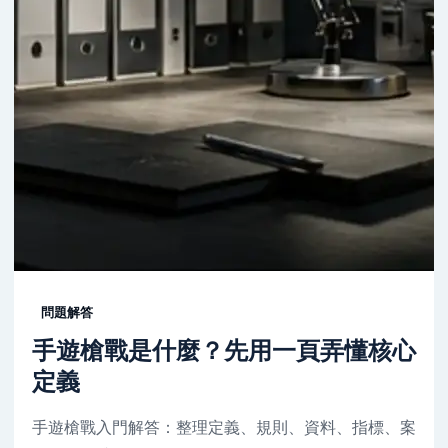
問題解答
手遊槍戰是什麼？先用一頁弄懂核心
定義
手遊槍戰入門解答：整理定義、規則、資料、指標、案