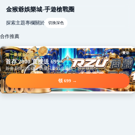
金猴爺娛樂城-手遊槍戰圈
探索
主題
專欄
關於
切換深色
合作推薦
贊助
第一筆就多三成本金
首存 2000 直接送 699
新會員限定加碼，碼量只要彩金五倍，領完就能玩。
領 699 →