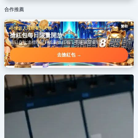
合作推薦
贊助
手慢的人只能看別人領
搶紅包每日限量開放
當日存款達標即可到首頁搶紅包，手速決定金額。
去搶紅包 →