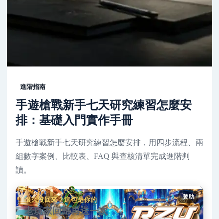
進階指南
手遊槍戰新手七天研究練習怎麼安
排：基礎入門實作手冊
手遊槍戰新手七天研究練習怎麼安排，用四步流程、兩
組數字案例、比較表、FAQ 與查核清單完成進階判
讀。
贊助
很久沒回來？這包是你的
老玩家回歸再送一次