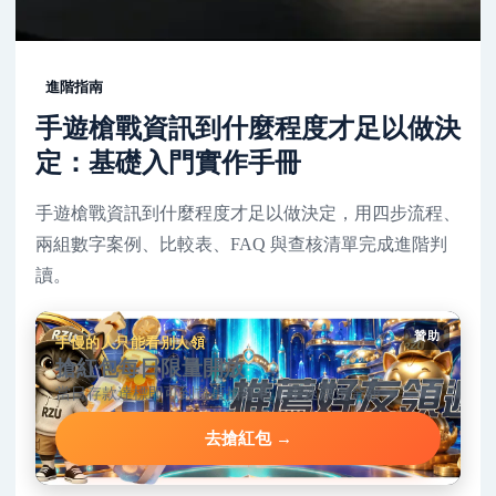
進階指南
手遊槍戰資訊到什麼程度才足以做決
定：基礎入門實作手冊
手遊槍戰資訊到什麼程度才足以做決定，用四步流程、
兩組數字案例、比較表、FAQ 與查核清單完成進階判
讀。
贊助
手慢的人只能看別人領
搶紅包每日限量開放
當日存款達標即可到首頁搶紅包，手速決定金額。
去搶紅包 →