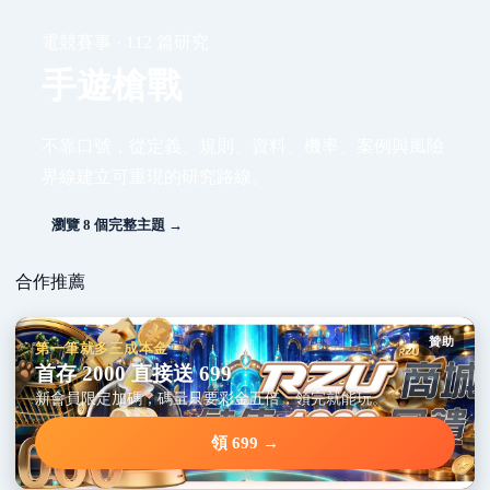
電競賽事 · 112 篇研究
手遊槍戰
不靠口號，從定義、規則、資料、機率、案例與風險
界線建立可重現的研究路線。
瀏覽 8 個完整主題 →
合作推薦
贊助
第一筆就多三成本金
首存 2000 直接送 699
新會員限定加碼，碼量只要彩金五倍，領完就能玩。
領 699 →