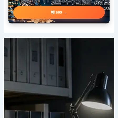
新會員限定加碼，碼量只要彩金五倍，領完就能玩。
領 699 →