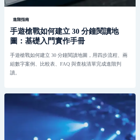
進階指南
手遊槍戰如何建立 30 分鐘閱讀地
圖：基礎入門實作手冊
手遊槍戰如何建立 30 分鐘閱讀地圖，用四步流程、兩
組數字案例、比較表、FAQ 與查核清單完成進階判
讀。