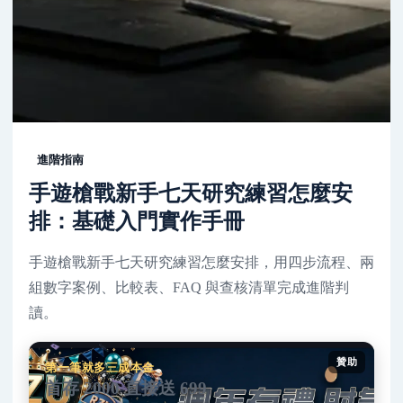
進階指南
手遊槍戰新手七天研究練習怎麼安
排：基礎入門實作手冊
手遊槍戰新手七天研究練習怎麼安排，用四步流程、兩
組數字案例、比較表、FAQ 與查核清單完成進階判
讀。
贊助
第一筆就多三成本金
首存 2000 直接送 699