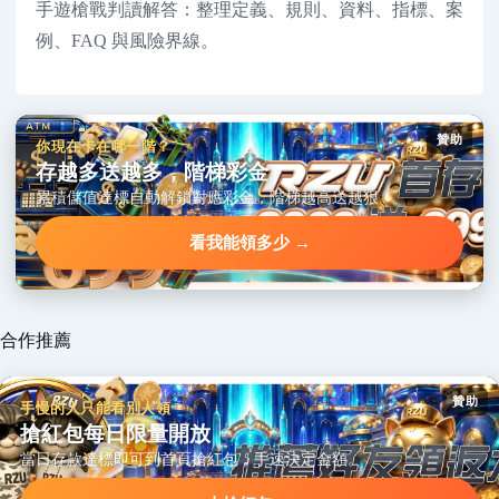
手遊槍戰判讀解答：整理定義、規則、資料、指標、案
例、FAQ 與風險界線。
贊助
你現在卡在哪一階？
存越多送越多，階梯彩金
累積儲值達標自動解鎖對應彩金，階梯越高送越狠。
看我能領多少 →
合作推薦
贊助
手慢的人只能看別人領
搶紅包每日限量開放
當日存款達標即可到首頁搶紅包，手速決定金額。