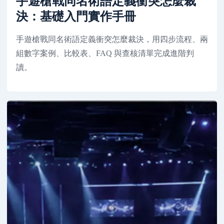
手遊槍戰同名術語定義衝突怎麼裁
決：基礎入門實作手冊
手遊槍戰同名術語定義衝突怎麼裁決，用四步流程、兩
組數字案例、比較表、FAQ 與查核清單完成進階判
讀。