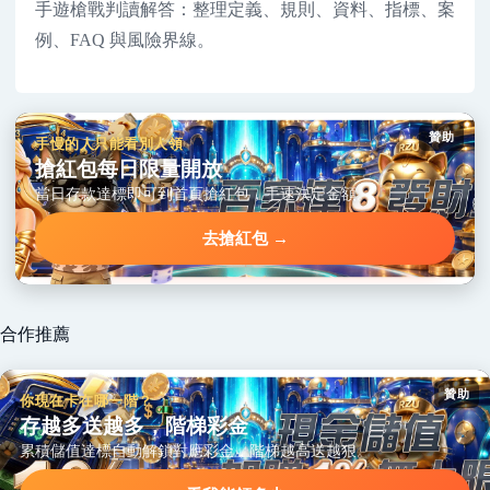
手遊槍戰判讀解答：整理定義、規則、資料、指標、案
例、FAQ 與風險界線。
贊助
手慢的人只能看別人領
搶紅包每日限量開放
當日存款達標即可到首頁搶紅包，手速決定金額。
去搶紅包 →
合作推薦
贊助
你現在卡在哪一階？
存越多送越多，階梯彩金
累積儲值達標自動解鎖對應彩金，階梯越高送越狠。