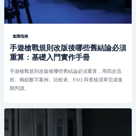
進階指南
手遊槍戰規則改版後哪些舊結論必須
重算：基礎入門實作手冊
手遊槍戰規則改版後哪些舊結論必須重算，用四步流
程、兩組數字案例、比較表、FAQ 與查核清單完成進
階判讀。