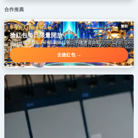
合作推薦
贊助
手慢的人只能看別人領
搶紅包每日限量開放
當日存款達標即可到首頁搶紅包，手速決定金額。
去搶紅包 →