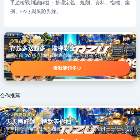
手遊槍戰判讀解答：整理定義、規則、資料、指標、案
例、FAQ 與風險界線。
贊助
你現在卡在哪一階？
存越多送越多，階梯彩金
累積儲值達標自動解鎖對應彩金，階梯越高送越狠。
看我能領多少 →
合作推薦
贊助
今天的轉盤還沒人轉走
天天轉好運，轉盤等你抽
單筆存款 3000 就送轉盤機會，最高 2888 每天都能中。