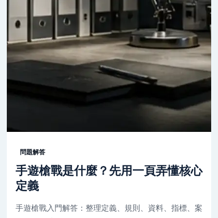
問題解答
手遊槍戰是什麼？先用一頁弄懂核心
定義
手遊槍戰入門解答：整理定義、規則、資料、指標、案