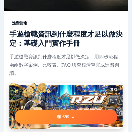
進階指南
手遊槍戰資訊到什麼程度才足以做決
定：基礎入門實作手冊
手遊槍戰資訊到什麼程度才足以做決定，用四步流程、
兩組數字案例、比較表、FAQ 與查核清單完成進階判
讀。
贊助
第一筆就多三成本金
首存 2000 直接送 699
新會員限定加碼，碼量只要彩金五倍，領完就能玩。
領 699 →