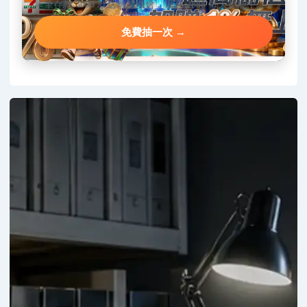
單筆存款 3000 就送轉盤機會，最高 2888 每天都能中。
免費抽一次 →