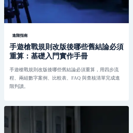
進階指南
手遊槍戰規則改版後哪些舊結論必須
重算：基礎入門實作手冊
手遊槍戰規則改版後哪些舊結論必須重算，用四步流
程、兩組數字案例、比較表、FAQ 與查核清單完成進
階判讀。