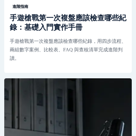
進階指南
手遊槍戰第一次複盤應該檢查哪些紀
錄：基礎入門實作手冊
手遊槍戰第一次複盤應該檢查哪些紀錄，用四步流程、
兩組數字案例、比較表、FAQ 與查核清單完成進階判
讀。