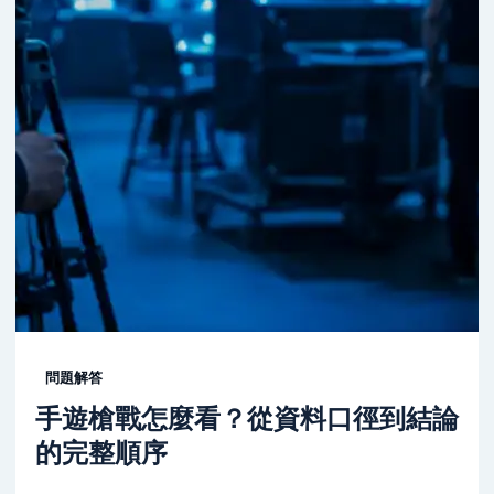
問題解答
手遊槍戰怎麼看？從資料口徑到結論
的完整順序