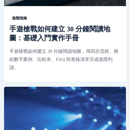
進階指南
手遊槍戰如何建立 30 分鐘閱讀地
圖：基礎入門實作手冊
手遊槍戰如何建立 30 分鐘閱讀地圖，用四步流程、兩
組數字案例、比較表、FAQ 與查核清單完成進階判
讀。