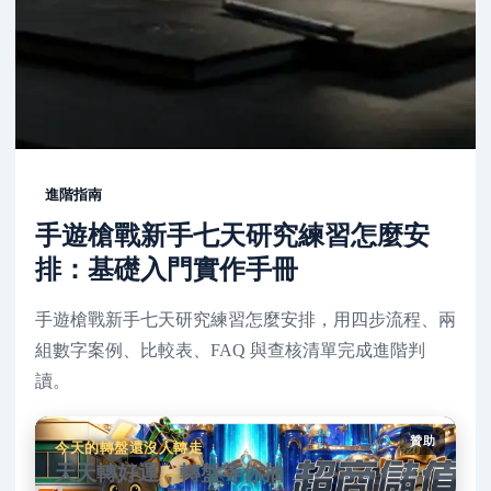
進階指南
手遊槍戰新手七天研究練習怎麼安
排：基礎入門實作手冊
手遊槍戰新手七天研究練習怎麼安排，用四步流程、兩
組數字案例、比較表、FAQ 與查核清單完成進階判
讀。
贊助
今天的轉盤還沒人轉走
天天轉好運，轉盤等你抽