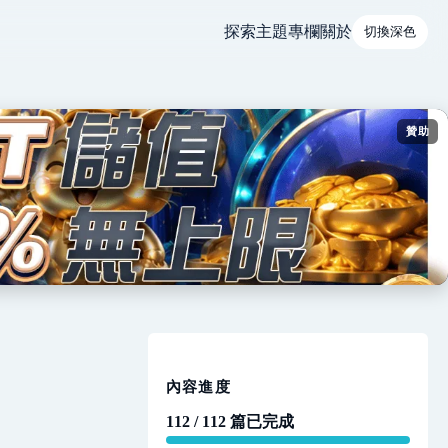
探索
主題
專欄
關於
切換深色
贊助
內容進度
112 / 112 篇已完成