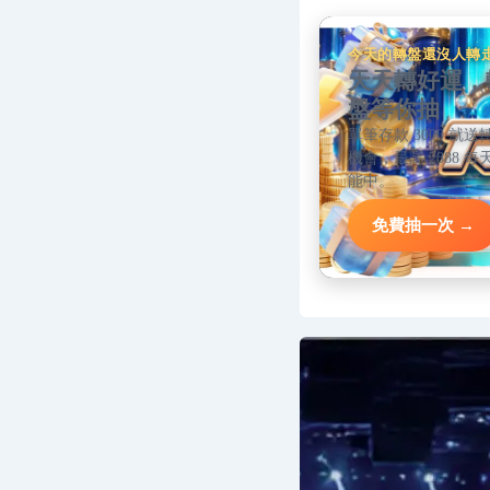
今天的轉盤還沒人轉
天天轉好運，
盤等你抽
單筆存款 3000 就送
機會，最高 2888 每
能中。
免費抽一次 →