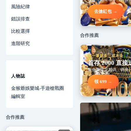
風險紀律
去搶紅包 →
錯誤排查
比較選擇
合作推薦
進階研究
第一筆就多三成本金
首存 2000 直接送
新會員限定加碼，碼量
人物誌
領 699 →
金猴爺娛樂城-手遊槍戰圈
編輯室
合作推薦