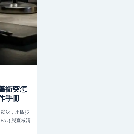
義衝突怎
作手冊
麼裁決，用四步
AQ 與查核清