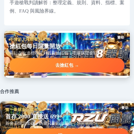
手遊槍戰判讀解答：整理定義、規則、資料、指標、案
例、FAQ 與風險界線。
贊助
手慢的人只能看別人領
搶紅包每日限量開放
當日存款達標即可到首頁搶紅包，手速決定金額。
去搶紅包 →
合作推薦
贊助
第一筆就多三成本金
首存 2000 直接送 699
新會員限定加碼，碼量只要彩金五倍，領完就能玩。