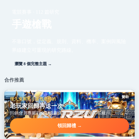
電競賽事 · 112 篇研究
手遊槍戰
不靠口號，從定義、規則、資料、機率、案例與風險
界線建立可重現的研究路線。
瀏覽 8 個完整主題 →
合作推薦
贊助
很久沒回來？這包是你的
老玩家回歸再送一次
回鍋會員專屬彩金，優惠頁面一鍵領取不用問客服。
領回歸禮 →