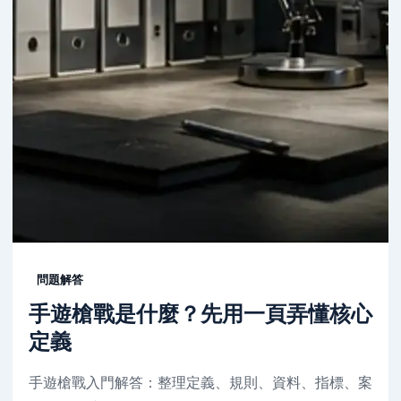
問題解答
手遊槍戰是什麼？先用一頁弄懂核心
定義
手遊槍戰入門解答：整理定義、規則、資料、指標、案