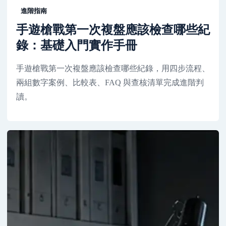
進階指南
手遊槍戰第一次複盤應該檢查哪些紀
錄：基礎入門實作手冊
手遊槍戰第一次複盤應該檢查哪些紀錄，用四步流程、
兩組數字案例、比較表、FAQ 與查核清單完成進階判
讀。