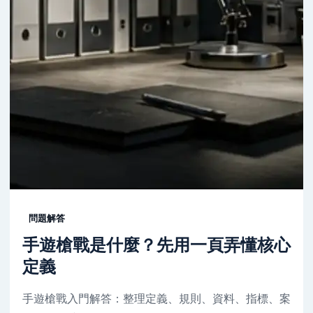
問題解答
手遊槍戰是什麼？先用一頁弄懂核心
定義
手遊槍戰入門解答：整理定義、規則、資料、指標、案