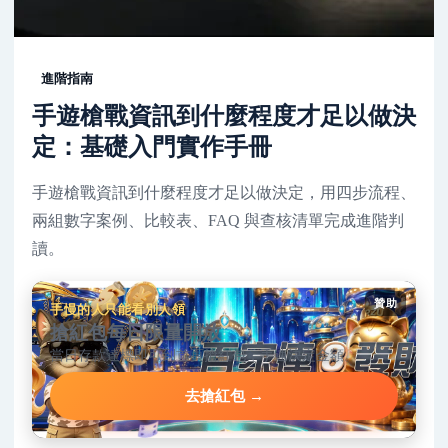
進階指南
手遊槍戰資訊到什麼程度才足以做決
定：基礎入門實作手冊
手遊槍戰資訊到什麼程度才足以做決定，用四步流程、
兩組數字案例、比較表、FAQ 與查核清單完成進階判
讀。
贊助
手慢的人只能看別人領
搶紅包每日限量開放
當日存款達標即可到首頁搶紅包，手速決定金額。
去搶紅包 →