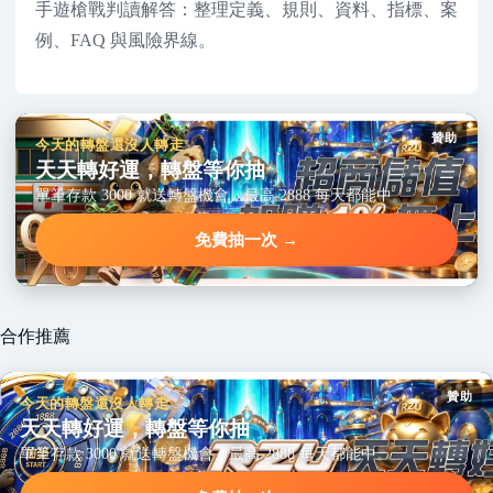
手遊槍戰判讀解答：整理定義、規則、資料、指標、案
例、FAQ 與風險界線。
贊助
今天的轉盤還沒人轉走
天天轉好運，轉盤等你抽
單筆存款 3000 就送轉盤機會，最高 2888 每天都能中。
免費抽一次 →
合作推薦
贊助
今天的轉盤還沒人轉走
天天轉好運，轉盤等你抽
單筆存款 3000 就送轉盤機會，最高 2888 每天都能中。