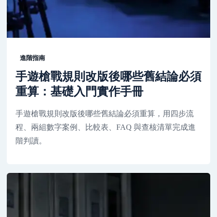
進階指南
手遊槍戰規則改版後哪些舊結論必須
重算：基礎入門實作手冊
手遊槍戰規則改版後哪些舊結論必須重算，用四步流
程、兩組數字案例、比較表、FAQ 與查核清單完成進
階判讀。