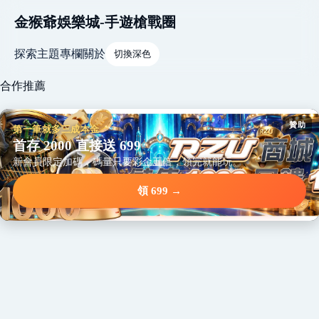
金猴爺娛樂城-手遊槍戰圈
探索
主題
專欄
關於
切換深色
合作推薦
贊助
第一筆就多三成本金
首存 2000 直接送 699
新會員限定加碼，碼量只要彩金五倍，領完就能玩。
領 699 →