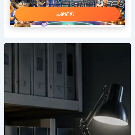
當日存款達標即可到首頁搶紅包，手速決定金額。
去搶紅包 →