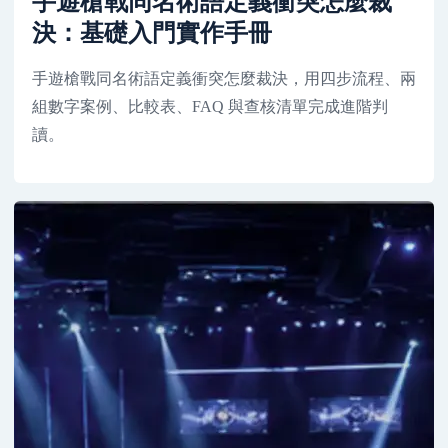
手遊槍戰同名術語定義衝突怎麼裁
決：基礎入門實作手冊
手遊槍戰同名術語定義衝突怎麼裁決，用四步流程、兩
組數字案例、比較表、FAQ 與查核清單完成進階判
讀。