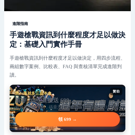
進階指南
手遊槍戰資訊到什麼程度才足以做決
定：基礎入門實作手冊
手遊槍戰資訊到什麼程度才足以做決定，用四步流程、
兩組數字案例、比較表、FAQ 與查核清單完成進階判
讀。
贊助
第一筆就多三成本金
首存 2000 直接送 699
新會員限定加碼，碼量只要彩金五倍，領完就能玩。
領 699 →