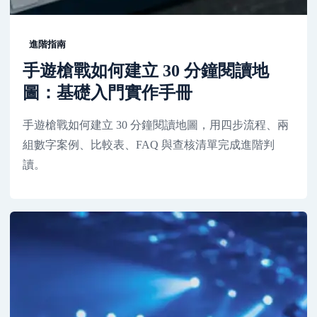
進階指南
手遊槍戰如何建立 30 分鐘閱讀地
圖：基礎入門實作手冊
手遊槍戰如何建立 30 分鐘閱讀地圖，用四步流程、兩
組數字案例、比較表、FAQ 與查核清單完成進階判
讀。