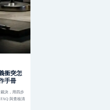
義衝突怎
作手冊
麼裁決，用四步
AQ 與查核清