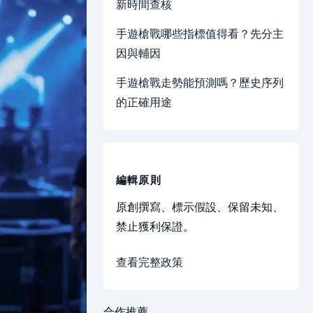
新時間查核
手遊槍戰哪些指標值得看？先分主
因與輔因
手遊槍戰走勢能預測嗎？歷史序列
的正確用途
編輯原則
原創撰寫、標示假設、保留未知、
禁止獲利保證。
查看完整政策
合作推薦