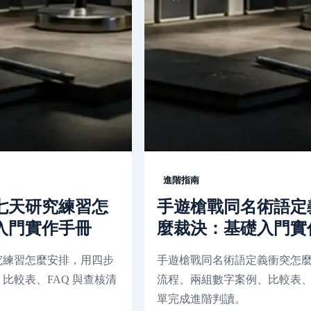
進階指南
七天研究練習怎
手遊槍戰同名術語定
入門實作手冊
麼裁決：基礎入門實
究練習怎麼安排，用四步
手遊槍戰同名術語定義衝突怎
比較表、FAQ 與查核清
流程、兩組數字案例、比較表、F
單完成進階判讀。