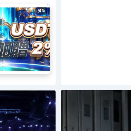
贊助
接
量
就