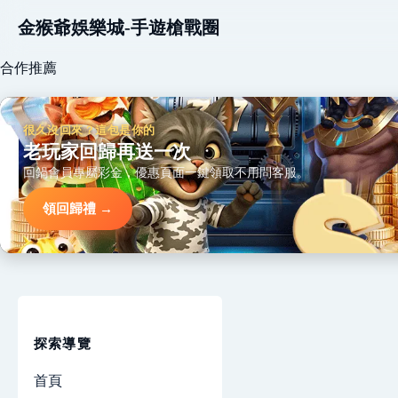
金猴爺娛樂城-手遊槍戰圈
合作推薦
很久沒回來？這包是你的
老玩家回歸再送一次
回鍋會員專屬彩金，優惠頁面一鍵領取不用問客服。
領回歸禮 →
探索導覽
首頁