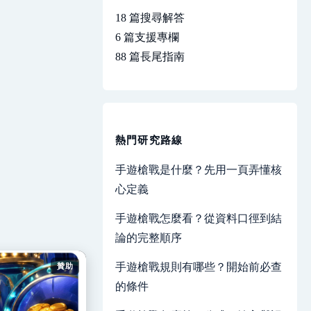
18 篇搜尋解答
6 篇支援專欄
88 篇長尾指南
熱門研究路線
手遊槍戰是什麼？先用一頁弄懂核
心定義
手遊槍戰怎麼看？從資料口徑到結
論的完整順序
手遊槍戰規則有哪些？開始前必查
贊助
的條件