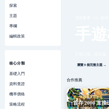
探索
主題
電競賽事 · 112 篇
專欄
手遊
編輯政策
不靠口號，從定義
核心分類
瀏覽 8 個完整主題 →
基礎入門
合作推薦
資料查證
機率價格
第一筆就多三成本金
首存 2000 直接送
策略流程
新會員限定加碼，碼量