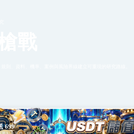
研究
槍戰
、規則、資料、機率、案例與風險界線建立可重現的研究路線。
 699
只要彩金五倍，領完就能玩。