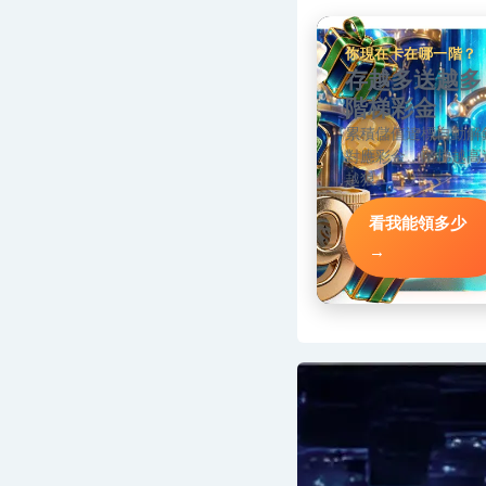
你現在卡在哪一階？
存越多送越多
階梯彩金
累積儲值達標自動解
對應彩金，階梯越高
越狠。
看我能領多少
→