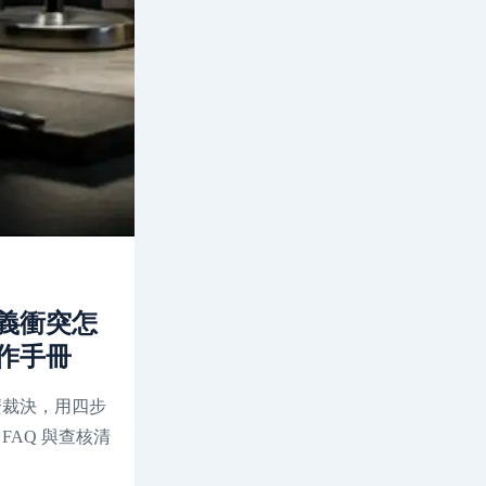
義衝突怎
作手冊
麼裁決，用四步
AQ 與查核清