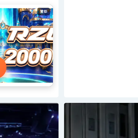
贊助
，
鎖
送