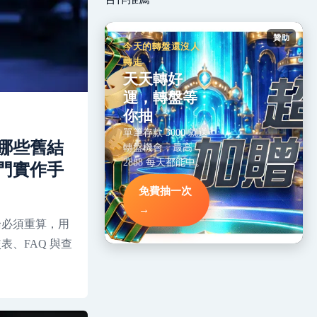
贊助
今天的轉盤還沒人
轉走
天天轉好
運，轉盤等
你抽
單筆存款 3000 就送
哪些舊結
轉盤機會，最高
2888 每天都能中。
門實作手
免費抽一次
→
論必須重算，用
、FAQ 與查