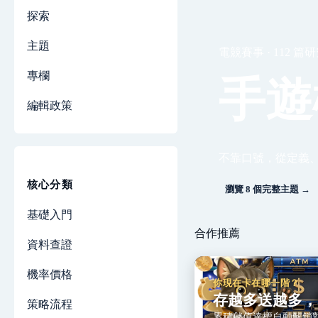
探索
主題
電競賽事 · 112 篇
專欄
手遊
編輯政策
不靠口號，從定義
核心分類
瀏覽 8 個完整主題 →
基礎入門
合作推薦
資料查證
機率價格
你現在卡在哪一階？
存越多送越多，
策略流程
累積儲值達標自動解鎖