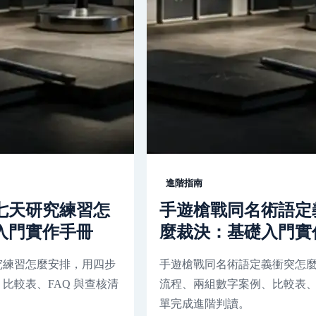
進階指南
七天研究練習怎
手遊槍戰同名術語定
入門實作手冊
麼裁決：基礎入門實
究練習怎麼安排，用四步
手遊槍戰同名術語定義衝突怎
比較表、FAQ 與查核清
流程、兩組數字案例、比較表、F
單完成進階判讀。