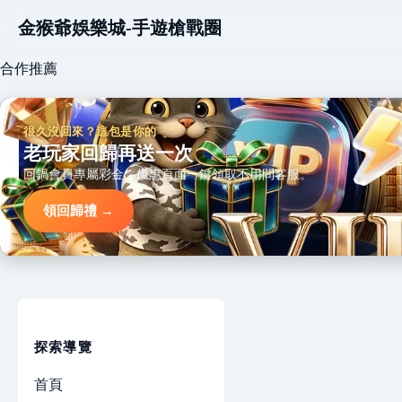
金猴爺娛樂城-手遊槍戰圈
合作推薦
很久沒回來？這包是你的
老玩家回歸再送一次
回鍋會員專屬彩金，優惠頁面一鍵領取不用問客服。
領回歸禮 →
探索導覽
首頁