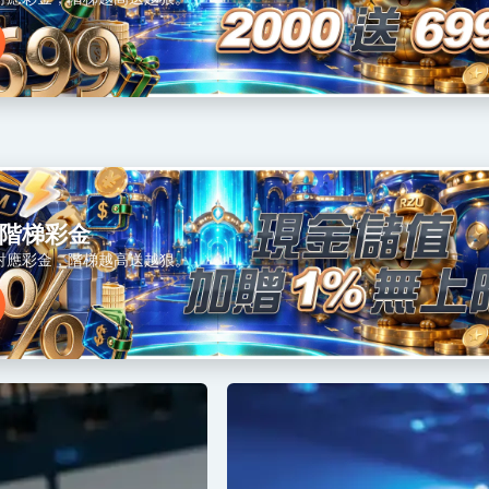
階梯彩金
對應彩金，階梯越高送越狠。