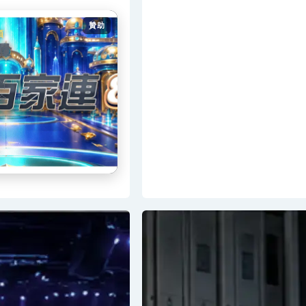
贊助
領
量
首
金