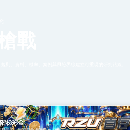
研究
槍戰
、規則、資料、機率、案例與風險界線建立可重現的研究路線。
階梯彩金
對應彩金，階梯越高送越狠。