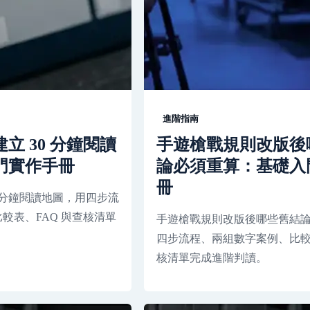
進階指南
立 30 分鐘閱讀
手遊槍戰規則改版後
門實作手冊
論必須重算：基礎入
冊
0 分鐘閱讀地圖，用四步流
較表、FAQ 與查核清單
手遊槍戰規則改版後哪些舊結
四步流程、兩組數字案例、比較表
核清單完成進階判讀。