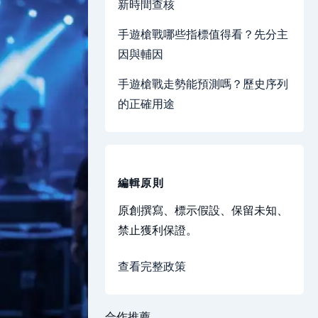
新時間查核
手遊槍戰哪些指標值得看？先分主
因與輔因
手遊槍戰走勢能預測嗎？歷史序列
的正確用途
編輯原則
原創撰寫、標示假設、保留未知、
禁止獲利保證。
查看完整政策
合作推薦