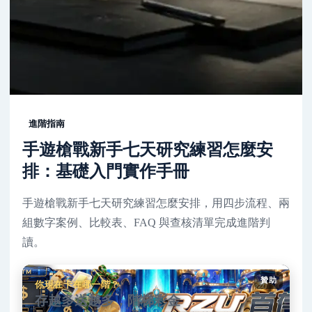
進階指南
手遊槍戰新手七天研究練習怎麼安
排：基礎入門實作手冊
手遊槍戰新手七天研究練習怎麼安排，用四步流程、兩
組數字案例、比較表、FAQ 與查核清單完成進階判
讀。
贊助
你現在卡在哪一階？
存越多送越多，階梯彩金