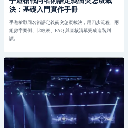
手遊槍戰同名術語定義衝突怎麼裁
決：基礎入門實作手冊
手遊槍戰同名術語定義衝突怎麼裁決，用四步流程、兩
組數字案例、比較表、FAQ 與查核清單完成進階判
讀。