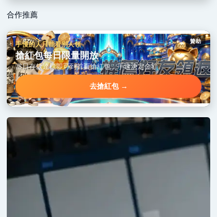
合作推薦
贊助
手慢的人只能看別人領
搶紅包每日限量開放
當日存款達標即可到首頁搶紅包，手速決定金額。
去搶紅包 →