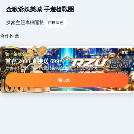
金猴爺娛樂城-手遊槍戰圈
探索
主題
專欄
關於
切換深色
合作推薦
贊助
第一筆就多三成本金
首存 2000 直接送 699
新會員限定加碼，碼量只要彩金五倍，領完就能玩。
領 699 →