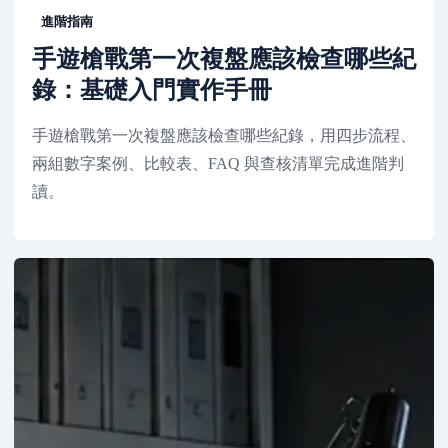
進階指南
手遊槍戰第一次複盤應該檢查哪些紀
錄：基礎入門實作手冊
手遊槍戰第一次複盤應該檢查哪些紀錄，用四步流程、
兩組數字案例、比較表、FAQ 與查核清單完成進階判
讀。