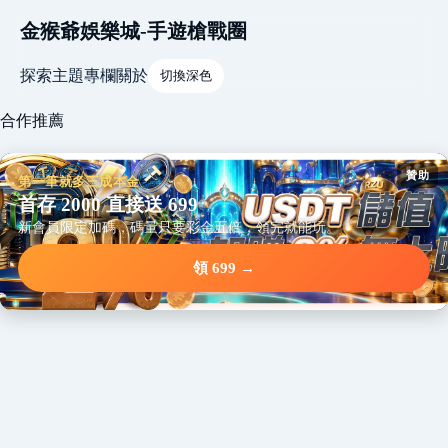
金猴爺娛樂城-手遊槍戰圈
探索
主題
專欄
關於
切換深色
合作推薦
贊助
第一筆就多三成本金
首存 2000 直接送 699
新會員限定加碼，碼量只要彩金五倍，領完就能玩。
領 699 →