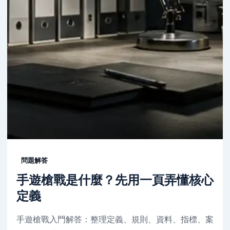
問題解答
手遊槍戰是什麼？先用一頁弄懂核心
定義
手遊槍戰入門解答：整理定義、規則、資料、指標、案