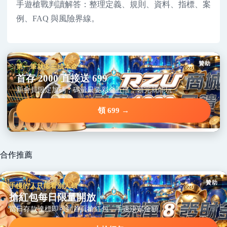
手遊槍戰判讀解答：整理定義、規則、資料、指標、案
例、FAQ 與風險界線。
贊助
第一筆就多三成本金
首存 2000 直接送 699
新會員限定加碼，碼量只要彩金五倍，領完就能玩。
領 699 →
合作推薦
贊助
手慢的人只能看別人領
搶紅包每日限量開放
當日存款達標即可到首頁搶紅包，手速決定金額。