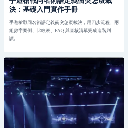
手遊槍戰同名術語定義衝突怎麼裁
決：基礎入門實作手冊
手遊槍戰同名術語定義衝突怎麼裁決，用四步流程、兩
組數字案例、比較表、FAQ 與查核清單完成進階判
讀。