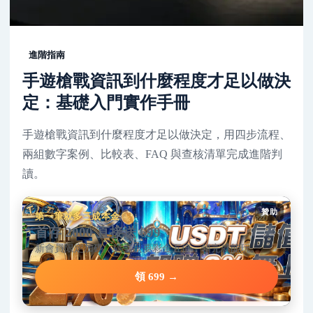
進階指南
手遊槍戰資訊到什麼程度才足以做決
定：基礎入門實作手冊
手遊槍戰資訊到什麼程度才足以做決定，用四步流程、
兩組數字案例、比較表、FAQ 與查核清單完成進階判
讀。
贊助
第一筆就多三成本金
首存 2000 直接送 699
新會員限定加碼，碼量只要彩金五倍，領完就能玩。
領 699 →