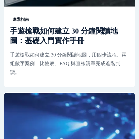
進階指南
手遊槍戰如何建立 30 分鐘閱讀地
圖：基礎入門實作手冊
手遊槍戰如何建立 30 分鐘閱讀地圖，用四步流程、兩
組數字案例、比較表、FAQ 與查核清單完成進階判
讀。