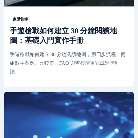
進階指南
手遊槍戰如何建立 30 分鐘閱讀地
圖：基礎入門實作手冊
手遊槍戰如何建立 30 分鐘閱讀地圖，用四步流程、兩
組數字案例、比較表、FAQ 與查核清單完成進階判
讀。