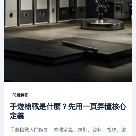
問題解答
手遊槍戰是什麼？先用一頁弄懂核心
定義
手遊槍戰入門解答：整理定義、規則、資料、指標、案