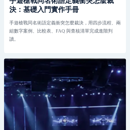
手遊槍戰同名術語定義衝突怎麼裁
決：基礎入門實作手冊
手遊槍戰同名術語定義衝突怎麼裁決，用四步流程、兩
組數字案例、比較表、FAQ 與查核清單完成進階判
讀。