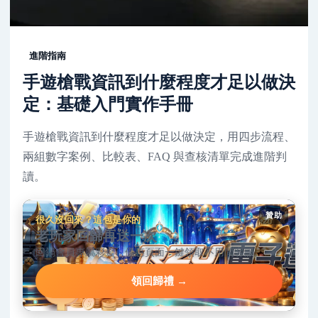
進階指南
手遊槍戰資訊到什麼程度才足以做決
定：基礎入門實作手冊
手遊槍戰資訊到什麼程度才足以做決定，用四步流程、
兩組數字案例、比較表、FAQ 與查核清單完成進階判
讀。
贊助
很久沒回來？這包是你的
老玩家回歸再送一次
回鍋會員專屬彩金，優惠頁面一鍵領取不用問客服。
領回歸禮 →