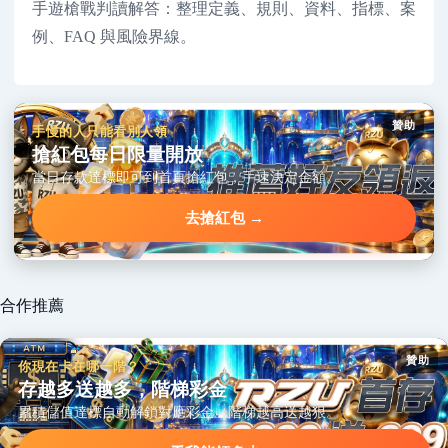
手遊槍戰判讀解答：整理定義、規則、資料、指標、案
例、FAQ 與風險界線。
贊助
手慢的人只能看別人領
搶紅包每日限量開放
當日存款達標即可到首頁搶紅包，手速決定金額。
去搶紅包 →
合作推薦
贊助
你現在卡在哪一階？
存越多送越多，階梯彩金
累積儲值達標自動解鎖對應彩金，階梯越高送越狠。