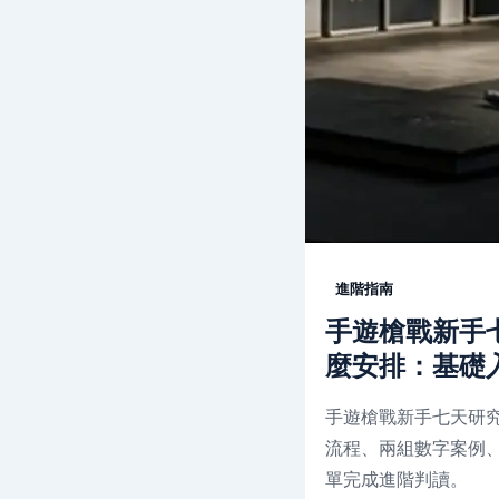
進階指南
手遊槍戰新手
麼安排：基礎
手遊槍戰新手七天研
流程、兩組數字案例、
單完成進階判讀。