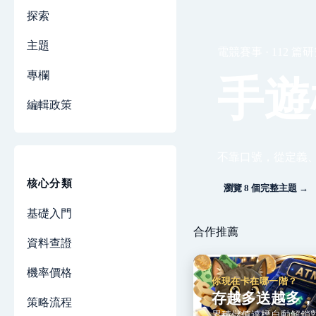
探索
主題
電競賽事 · 112 篇
專欄
手遊
編輯政策
不靠口號，從定義
核心分類
瀏覽 8 個完整主題 →
基礎入門
合作推薦
資料查證
機率價格
你現在卡在哪一階？
存越多送越多，
策略流程
累積儲值達標自動解鎖