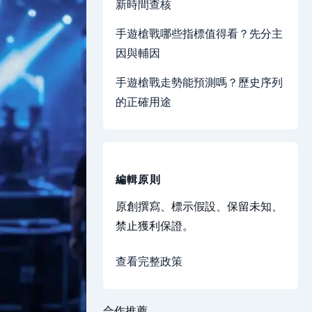
新時間查核
手遊槍戰哪些指標值得看？先分主
因與輔因
手遊槍戰走勢能預測嗎？歷史序列
的正確用途
編輯原則
原創撰寫、標示假設、保留未知、
禁止獲利保證。
查看完整政策
合作推薦