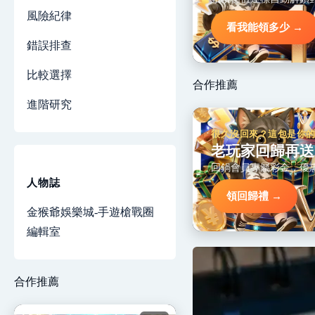
風險紀律
看我能領多少 →
錯誤排查
比較選擇
合作推薦
進階研究
很久沒回來？這包是你
老玩家回歸再送
回鍋會員專屬彩金，優
人物誌
領回歸禮 →
金猴爺娛樂城-手遊槍戰圈
編輯室
合作推薦