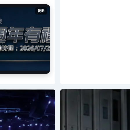
贊助
接
量
就