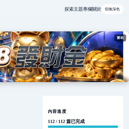
探索
主題
專欄
關於
切換深色
贊助
內容進度
112 / 112 篇已完成