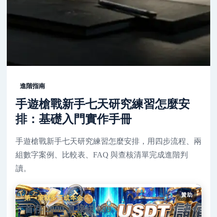
進階指南
手遊槍戰新手七天研究練習怎麼安
排：基礎入門實作手冊
手遊槍戰新手七天研究練習怎麼安排，用四步流程、兩
組數字案例、比較表、FAQ 與查核清單完成進階判
讀。
贊助
第一筆就多三成本金
首存 2000 直接送 699