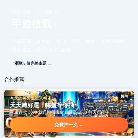
電競賽事 · 112 篇研究
手遊槍戰
不靠口號，從定義、規則、資料、機率、案例與風險
界線建立可重現的研究路線。
瀏覽 8 個完整主題 →
合作推薦
贊助
今天的轉盤還沒人轉走
天天轉好運，轉盤等你抽
單筆存款 3000 就送轉盤機會，最高 2888 每天都能中。
免費抽一次 →