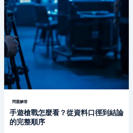
問題解答
手遊槍戰怎麼看？從資料口徑到結論
的完整順序