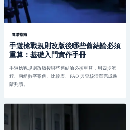
進階指南
手遊槍戰規則改版後哪些舊結論必須
重算：基礎入門實作手冊
手遊槍戰規則改版後哪些舊結論必須重算，用四步流
程、兩組數字案例、比較表、FAQ 與查核清單完成進
階判讀。