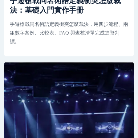
手遊槍戰同名術語定義衝突怎麼裁
決：基礎入門實作手冊
手遊槍戰同名術語定義衝突怎麼裁決，用四步流程、兩
組數字案例、比較表、FAQ 與查核清單完成進階判
讀。