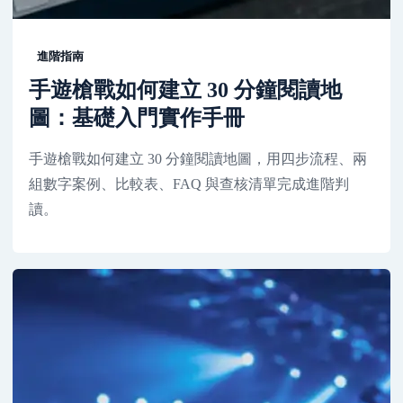
進階指南
手遊槍戰如何建立 30 分鐘閱讀地
圖：基礎入門實作手冊
手遊槍戰如何建立 30 分鐘閱讀地圖，用四步流程、兩
組數字案例、比較表、FAQ 與查核清單完成進階判
讀。