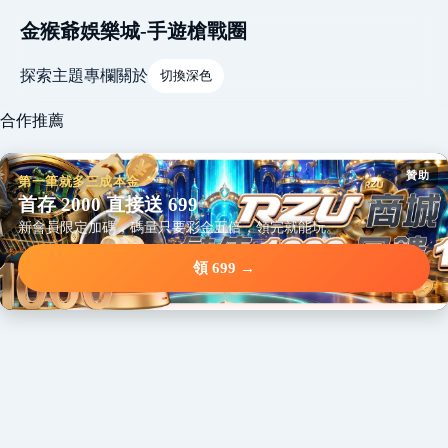
金猴爺娛樂城-手遊槍戰圈
探索
主題
專欄
關於
切換深色
合作推薦
贊助
第一筆就多三成本金
首存 2000 直接送 699
新會員限定加碼，碼量只要彩金五倍，領完就能玩。
領 699 →