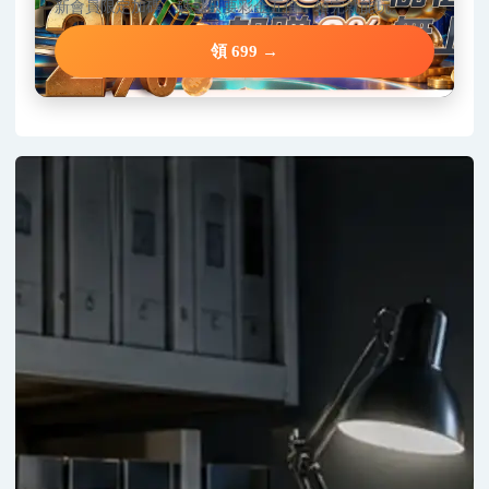
新會員限定加碼，碼量只要彩金五倍，領完就能玩。
領 699 →