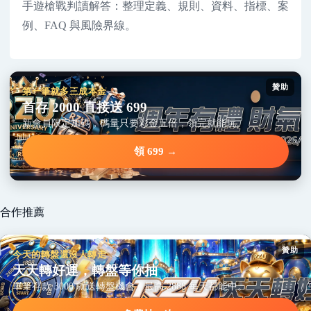
手遊槍戰判讀解答：整理定義、規則、資料、指標、案
例、FAQ 與風險界線。
贊助
第一筆就多三成本金
首存 2000 直接送 699
新會員限定加碼，碼量只要彩金五倍，領完就能玩。
領 699 →
合作推薦
贊助
今天的轉盤還沒人轉走
天天轉好運，轉盤等你抽
單筆存款 3000 就送轉盤機會，最高 2888 每天都能中。