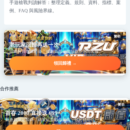
手遊槍戰判讀解答：整理定義、規則、資料、指標、案
例、FAQ 與風險界線。
贊助
很久沒回來？這包是你的
老玩家回歸再送一次
回鍋會員專屬彩金，優惠頁面一鍵領取不用問客服。
領回歸禮 →
合作推薦
贊助
第一筆就多三成本金
首存 2000 直接送 699
新會員限定加碼，碼量只要彩金五倍，領完就能玩。