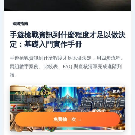
進階指南
手遊槍戰資訊到什麼程度才足以做決
定：基礎入門實作手冊
手遊槍戰資訊到什麼程度才足以做決定，用四步流程、
兩組數字案例、比較表、FAQ 與查核清單完成進階判
讀。
贊助
今天的轉盤還沒人轉走
天天轉好運，轉盤等你抽
單筆存款 3000 就送轉盤機會，最高 2888 每天都能中。
免費抽一次 →