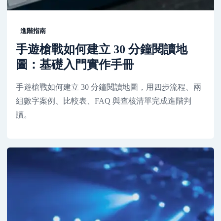
進階指南
手遊槍戰如何建立 30 分鐘閱讀地
圖：基礎入門實作手冊
手遊槍戰如何建立 30 分鐘閱讀地圖，用四步流程、兩
組數字案例、比較表、FAQ 與查核清單完成進階判
讀。