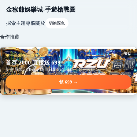
金猴爺娛樂城-手遊槍戰圈
探索
主題
專欄
關於
切換深色
合作推薦
贊助
第一筆就多三成本金
首存 2000 直接送 699
新會員限定加碼，碼量只要彩金五倍，領完就能玩。
領 699 →