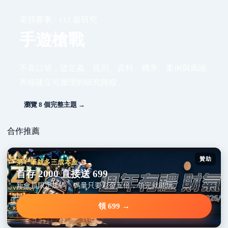
電競賽事 · 112 篇研究
手遊槍戰
不靠口號，從定義、規則、資料、機率、案例與風險
界線建立可重現的研究路線。
瀏覽 8 個完整主題 →
合作推薦
贊助
第一筆就多三成本金
首存 2000 直接送 699
新會員限定加碼，碼量只要彩金五倍，領完就能玩。
領 699 →