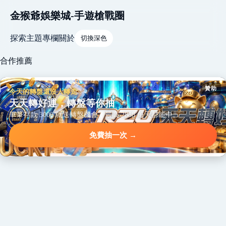
金猴爺娛樂城-手遊槍戰圈
探索
主題
專欄
關於
切換深色
合作推薦
贊助
今天的轉盤還沒人轉走
天天轉好運，轉盤等你抽
單筆存款 3000 就送轉盤機會，最高 2888 每天都能中。
免費抽一次 →