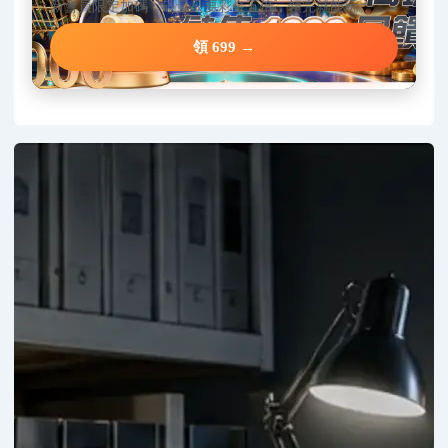
新會員限定加碼，碼量只要彩金五倍，領完就能玩。
領 699 →