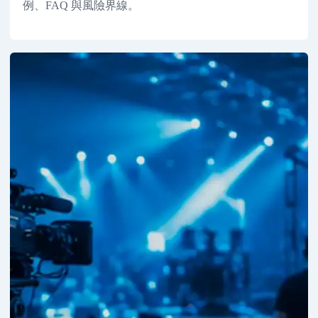
例、FAQ 與風險界線。