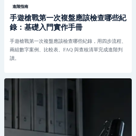
進階指南
手遊槍戰第一次複盤應該檢查哪些紀
錄：基礎入門實作手冊
手遊槍戰第一次複盤應該檢查哪些紀錄，用四步流程、
兩組數字案例、比較表、FAQ 與查核清單完成進階判
讀。