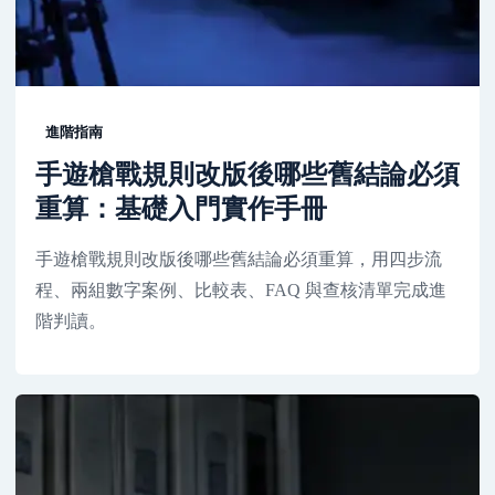
進階指南
手遊槍戰規則改版後哪些舊結論必須
重算：基礎入門實作手冊
手遊槍戰規則改版後哪些舊結論必須重算，用四步流
程、兩組數字案例、比較表、FAQ 與查核清單完成進
階判讀。